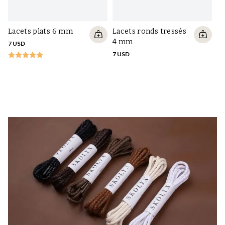
Lacets plats 6 mm
Lacets ronds tressés
4 mm
7 USD
7 USD
La
7 