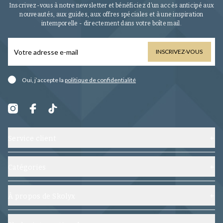
Inscrivez-vous à notre newsletter et bénéficiez d’un accès anticipé aux
nouveautés, aux guides, aux offres spéciales et à une inspiration
intemporelle - directement dans votre boîte mail.
INSCRIVEZ-VOUS
Oui, j’accepte la
politique de confidentialité
Service client
Contactez-nous
Expédition, échanges et retours
Catégories
Foire aux questions
Chaussures
Conditions générales
Embauchoirs
À propos de Skolyx
Suivez votre commande
Soin chaussures
À propos de nous