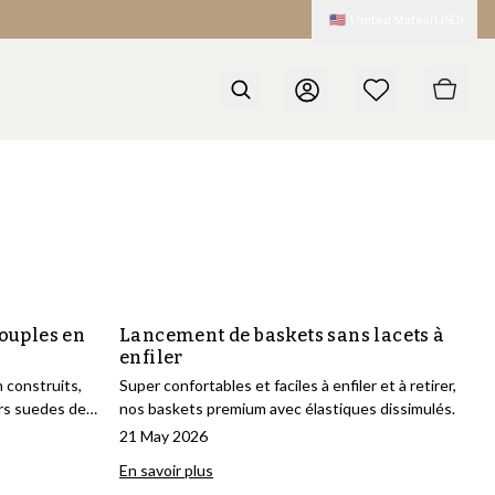
🇺🇸
United States
(
USD
)
ouples en
Lancement de baskets sans lacets à
enfiler
 construits,
Super confortables et faciles à enfiler et à retirer,
rs suedes de
nos baskets premium avec élastiques dissimulés.
21 May 2026
En savoir plus