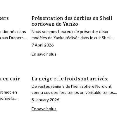
pers
Présentation des derbies en Shell
cordovan de Yanko
ectionnés dans
Nous sommes heureux de présenter deux
n aux Drapers
modèles de Yanko réalisés dans le cuir Shell
 récompenses
cordovan exclusif et apprécié.
7 April 2026
uses du secteur
En savoir plus
a en cuir
La neige et le froid sont arrivés.
De vastes régions de l’hémisphère Nord ont
ut moc en
connu ces derniers temps un véritable temps
ionné la
hivernal, avec de la neige et de la glace
8 January 2026
tes de Yanko.
recouvrant les rues et un froid mordant. Nous, les
En savoir plus
Suédois, savons comment gérer ce genre de
conditions, alors nous avons de nombreux
produits pour vous faciliter la vie.