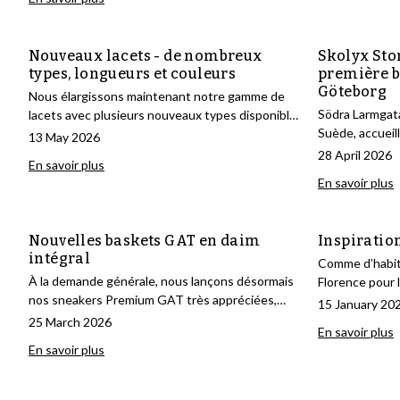
prestigieuses de l'industrie de la chaussure.
Nouveaux lacets - de nombreux
Skolyx Sto
types, longueurs et couleurs
première b
Göteborg
Nous élargissons maintenant notre gamme de
Södra Larmgata
lacets avec plusieurs nouveaux types disponibles
Suède, accueil
en quatre longueurs et six couleurs.
13 May 2026
physique.
28 April 2026
En savoir plus
En savoir plus
Nouvelles baskets GAT en daim
Inspiratio
intégral
Comme d’habit
À la demande générale, nous lançons désormais
Florence pour 
nos sneakers Premium GAT très appréciées,
masculine Pitt
15 January 20
entièrement réalisées en daim de veau. Daim
de nos fabrican
25 March 2026
En savoir plus
marron foncé, daim bleu marine et daim sable
de trouver l’in
En savoir plus
foncé sont les trois options proposées ici.
En parlant d’in
énormément en
visiteurs du s