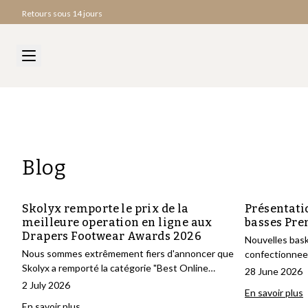
Retours sous 14 jours
Blog
Skolyx remporte le prix de la
Présentati
meilleure operation en ligne aux
basses Pr
Drapers Footwear Awards 2026
Nouvelles bask
Nous sommes extrêmement fiers d'annoncer que
confectionnee
Skolyx a remporté la catégorie "Best Online
habituels et of
28 June 2026
Operation" aux Drapers Footwear Awards 2026,
2 July 2026
En savoir plus
l'une des récompenses internationales les plus
En savoir plus