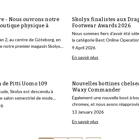
re - Nous ouvrons notre
Skolyx finalistes aux Dra
outique physique à
Footwear Awards 2026
Nous sommes fiers d'avoir été sél
n 2, au centre de Göteborg, en
la catégorie Best Online Operatio
le notre premier magasin Skolyx
Footwear Awards 2026, l'une des
9 April 2026
internationales les plus prestigie
En savoir plus
de la chaussure.
n de Pitti Uomo 109
Nouvelles bottines chelse
Waxy Commander
ude, Skolyx est descendu à
Également une nouvelle boot à bo
le salon semestriel de mode
chromex, et nous avons réapprovis
i Uomo, afin de rencontrer certains
26
plupart de nos autres boots robus
ts, collègues et clients, ainsi que
13 January 2026
spiration pour les produits à venir.
En savoir plus
spiration, on peut en trouver
 observant ce que portent les
alon et des événements du soir.