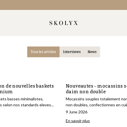
Tous les articles
Interviews
News
on de nouvelles baskets
Nouveautes - mocassins s
emium
daim non double
ets basses minimalistes,
Mocassins souples totalement non
s selon nos standards eleves
non doubles, confectionnes en cui
frant un grand confort.
veau luxueux a l'aspect veloute.
9 June 2026
En savoir plus