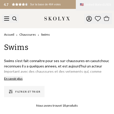
🇺🇸
United States
(
USD
)
4.7
Sur la base de 464 votes
Accueil
Chaussures
Swims
Swims
Swims s'est fait connaitre pour ses sur-chaussures en caoutchouc
reconnues il y a quelques annees, et est aujourd'hui un acteur
important avec des chaussures et des vetements qui, comme
leurs sur-chaussures, combinent le classique et le moderne,
En savoir plus
l'urbain et le plein air. Une marque norvegienne qui developpe et
teste ses produits dans les climats les plus exigeants possibles,
FILTRER ET TRIER
afin d'offrir des articles qui durent longtemps.
Les sur-chaussures en caoutchouc de Swims sont aujourd'hui
Nous avons trouvé
18
produits
mondialement connues, grace a leur bon ajustement, leur