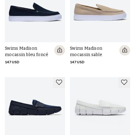
Les Swims taillent-ils petit ou grand ?
Les chaussures Swims taillent normalement, la plupart des gens
prennent la meme pointure que pour la plupart des autres baskets
et chaussures similaires. Pour les surchaussures, suivez le guide
des tailles et choisissez une pointure dans la bonne plage.
Swims Madison
Swims Madison
mocassin bleu foncé
mocassin sable
147 USD
147 USD