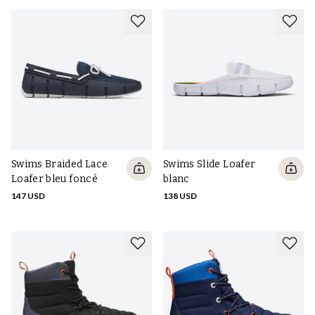
Swims Braided Lace
Swims Slide Loafer
Loafer bleu foncé
blanc
147 USD
138 USD