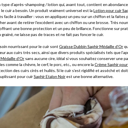
un type d’après-shampoing / lotion qui, avant tout, contient en abondance 
 le cuir a besoin. Un produit vraiment universel est la
Lotion pour cuir Sa
s facile à travailler : vous en appliquez un peu sur un chiffon et la faites 
cher avant de retirer l’excédent avec un chiffon ou une brosse. Très nour
offrant une bonne protection et un peu de brillance. Fonctionne sur pra
 grainé, ne laisse pas de traces et ne fait pas foncer le cuir.
soin nourrissant pour le cuir sont
Graisse Dubbin Saphir Médaille d’Or
qu
ur aux cuirs très secs, ainsi que divers produits spécialisés tels que l’
Médaille d’Or
sans aucune cire, idéal si vous souhaitez conserver une pa
les comme la chèvre, le cerf, le porc, etc., ou encore la
Crème Saphir pour 
ection des cuirs cirés et huilés. Si le cuir s’est rigidifié et asséché et doi
uplissant pour cuir
Saphir Etalon Noir
est une bonne alternative.