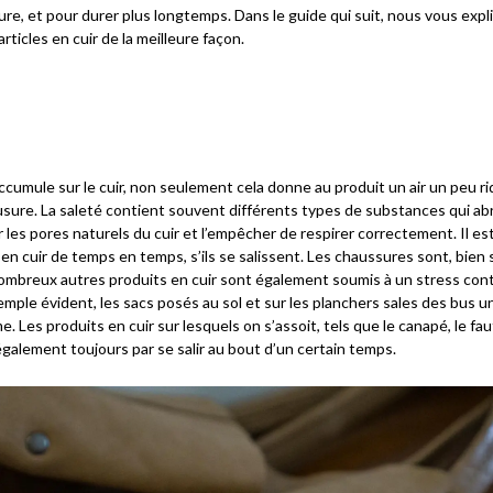
allure, et pour durer plus longtemps. Dans le guide qui suit, nous vous e
rticles en cuir de la meilleure façon.
ccumule sur le cuir, non seulement cela donne au produit un air un peu rid
usure. La saleté contient souvent différents types de substances qui abra
r les pores naturels du cuir et l’empêcher de respirer correctement. Il e
 en cuir de temps en temps, s’ils se salissent. Les chaussures sont, bien 
mbreux autres produits en cuir sont également soumis à un stress conti
mple évident, les sacs posés au sol et sur les planchers sales des bus un
e. Les produits en cuir sur lesquels on s’assoit, tels que le canapé, le faut
 également toujours par se salir au bout d’un certain temps.