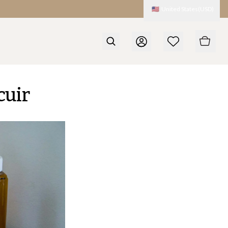
🇺🇸
United States
(
USD
)
cuir