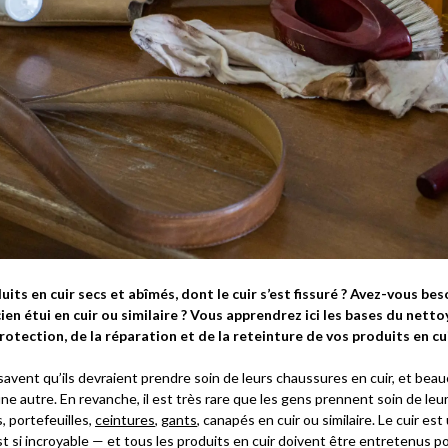
its en cuir secs et abîmés, dont le cuir s’est fissuré ? Avez-vous bes
ien étui en cuir ou similaire ? Vous apprendrez ici les bases du netto
rotection, de la réparation et de la reteinture de vos produits en cui
savent qu’ils devraient prendre soin de leurs chaussures en cuir, et beau
ne autre. En revanche, il est très rare que les gens prennent soin de leu
s, portefeuilles,
ceintures
,
gants
, canapés en cuir ou similaire. Le cuir es
est si incroyable — et tous les produits en cuir doivent être entretenus p