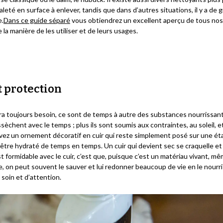
aleté en surface à enlever, tandis que dans d’autres situations, il y a de
e.
Dans ce guide séparé
vous obtiendrez un excellent aperçu de tous nos
 la manière de les utiliser et de leurs usages.
t protection
ra toujours besoin, ce sont de temps à autre des substances nourrissan
sèchent avec le temps ; plus ils sont soumis aux contraintes, au soleil, etc
ez un ornement décoratif en cuir qui reste simplement posé sur une éta
 d’être hydraté de temps en temps. Un cuir qui devient sec se craquelle e
t formidable avec le cuir, c’est que, puisque c’est un matériau vivant, mê
le, on peut souvent le sauver et lui redonner beaucoup de vie en le nourri
soin et d’attention.