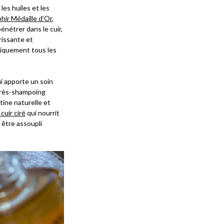
les huiles et les
phir Médaille d’Or
,
pénétrer dans le cuir,
rissante et
tiquement tous les
i apporte un soin
après-shampoing
tine naturelle et
cuir ciré
qui nourrit
t être assoupli