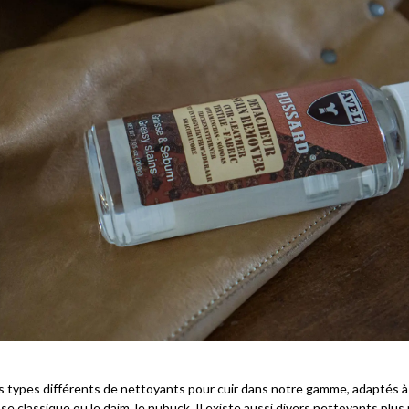
s types différents de nettoyants pour cuir dans notre gamme, adaptés à
sse classique ou le daim, le nubuck. Il existe aussi divers nettoyants plus p