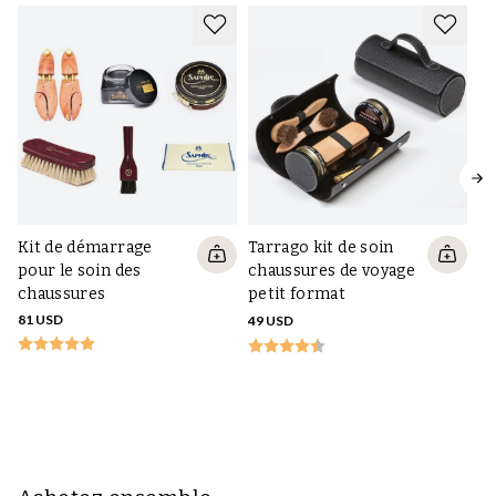
Kit de démarrage
Tarrago kit de soin
pour le soin des
chaussures de voyage
chaussures
petit format
81 USD
49 USD
Ta
so
m
59