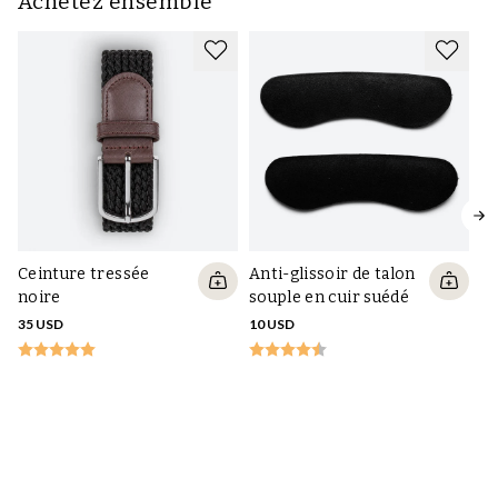
Achetez ensemble
Ceinture tressée
Anti-glissoir de talon
noire
souple en cuir suédé
35 USD
10 USD
Ta
Dr
10