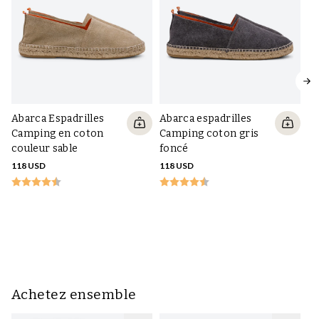
Abarca Espadrilles
Abarca espadrilles
Camping en coton
Camping coton gris
couleur sable
foncé
118 USD
118 USD
S
mo
14
Achetez ensemble