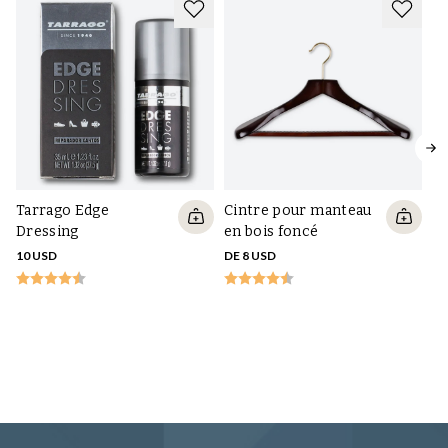
Tarrago Edge
Cintre pour manteau
Dressing
en bois foncé
10 USD
DE 8 USD
Ci
en
gr
DE