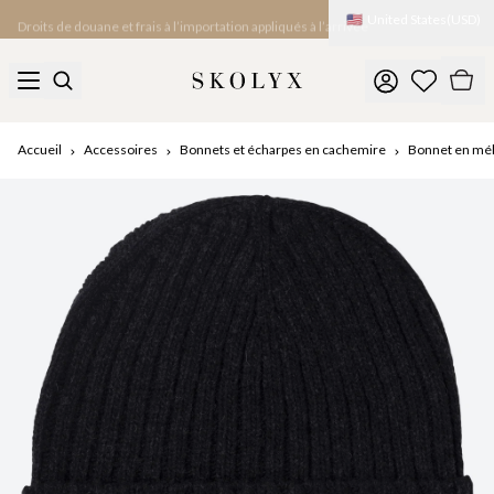
🇺🇸
United States
(
USD
)
Droits de douane et frais à l’importation appliqués à l’arrivée
Accueil
Accessoires
Bonnets et écharpes en cachemire
Bonnet en mé