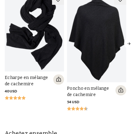
Echarpe en mélange
Bo
de cachemire
c
Poncho en mélange
40 USD
de cachemire
69
54 USD
Achetez ensemble