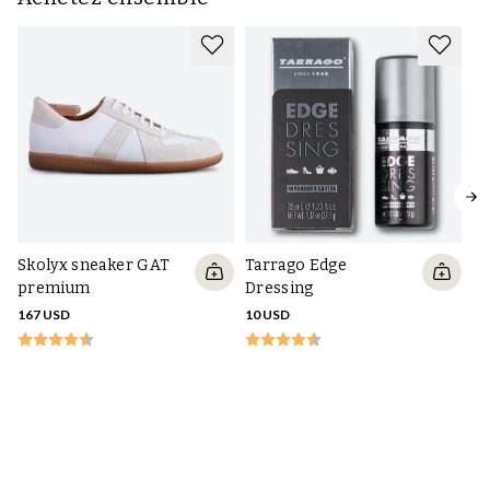
Skolyx sneaker GAT
Tarrago Edge
premium
Dressing
167 USD
10 USD
Sk
pr
16