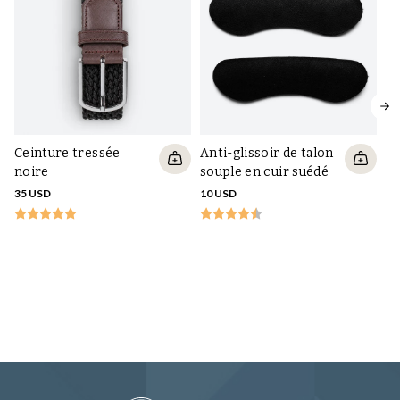
Ceinture tressée
Anti-glissoir de talon
noire
souple en cuir suédé
35 USD
10 USD
Ta
Dr
10