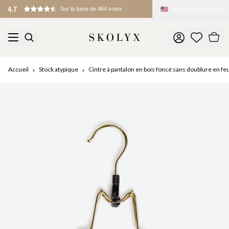
🇺🇸
United States
(
USD
)
4.7
Sur la base de 464 votes
Accueil
Stock atypique
Cintre à pantalon en bois foncé sans doublure en fe