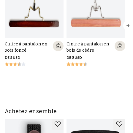
Cintre à pantalon en
Cintre à pantalon en
Ci
bois foncé
bois de cèdre
en
DE 5 USD
DE 5 USD
DE
Achetez ensemble