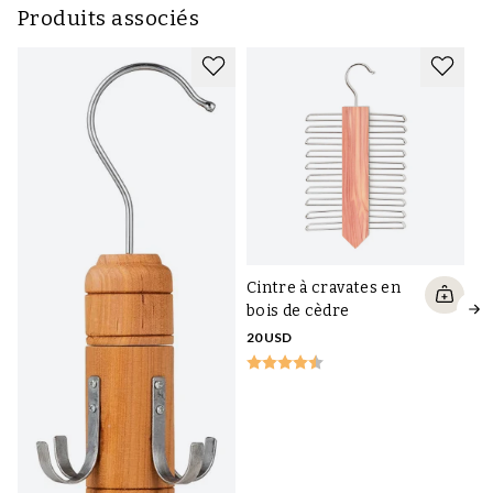
Produits associés
Cintre à cravates en
bois de cèdre
20 USD
Ci
bo
15