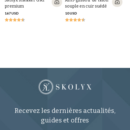
Skolyx sneaker GAT
Anti-glissoir de talon
premium
souple en cuir suédé
167 USD
10 USD
Ta
Dr
10
Recevez les dernières actualités,
guides et offres