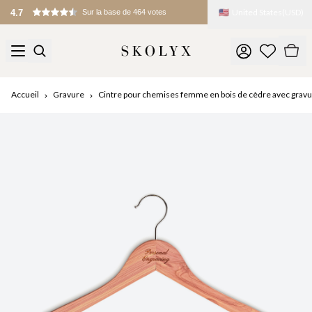
🇺🇸
United States
(
USD
)
4.7
Sur la base de 464 votes
Accueil
Gravure
Cintre pour chemises femme en bois de cèdre avec grav