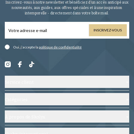
Inscrivez-vous à notre newsletter et bénéficiez d’un accès anticipé aux
nouveautés, aux guides, aux offres spéciales et à une inspiration
intemporelle - directement dans votre boîte mail.
INSCRIVEZ-VOUS
Oui, j’accepte la
politique de confidentialité
Service client
Contactez-nous
Expédition, échanges et retours
Catégories
Foire aux questions
Chaussures
Conditions générales
Embauchoirs
À propos de Skolyx
Suivez votre commande
Soin chaussures
À propos de nous