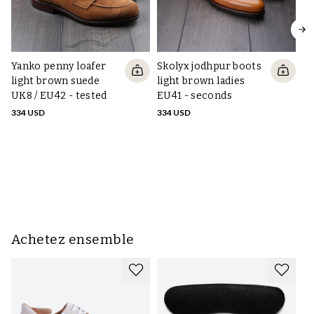
Yanko penny loafer
Skolyx jodhpur boots
light brown suede
light brown ladies
UK8 / EU42 - tested
EU41 - seconds
334 USD
334 USD
Ya
br
/ 
33
Achetez ensemble