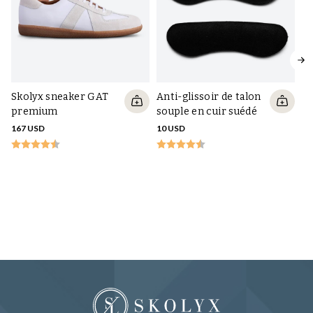
Skolyx sneaker GAT
Anti-glissoir de talon
premium
souple en cuir suédé
167 USD
10 USD
Ta
Dr
10