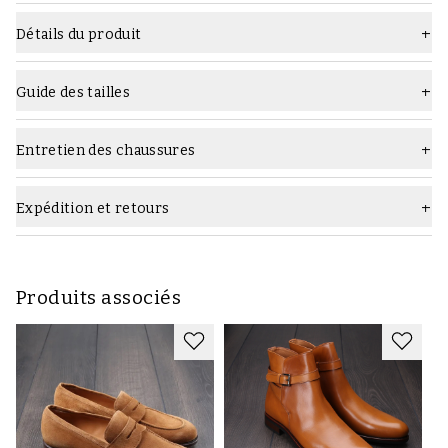
Détails du produit
Matière
Cuir lisse
Guide des tailles
Semelle
Semelle en cuir
Type
Richelieu
Entretien des chaussures
Quels produits d'entretien utiliser :
Largeur
F (standard)
Expédition et retours
Couleur
Noir
Marque
Yanko
Produits associés