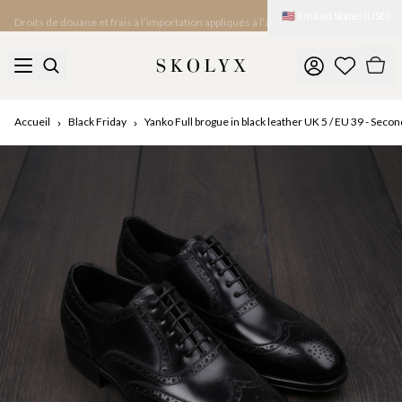
🇺🇸
United States
(
USD
)
Droits de douane et frais à l’importation appliqués à l’arrivée
Accueil
Black Friday
Yanko Full brogue in black leather UK 5 / EU 39 - Seco