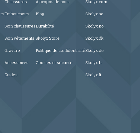
Chaussures
À propos de nous
Skolyx.com
urs
Embauchoirs
Blog
Skolyx.se
Soin chaussures
Durabilité
Skolyx.no
Soin vêtements
Skolyx Store
Skolyx.dk
Gravure
Politique de confidentialité
Skolyx.de
Accessoires
Cookies et sécurité
Skolyx.fr
Guides
Skolyx.fi