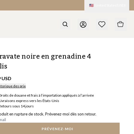
🇺🇸
United States
(
USD
)
ravate noire en grenadine 4
lis
9 USD
storique des prix
Droits de douane et frais à l’importation appliqués à l’arrivée
Livraisons express vers les États-Unis
Retours sous 14 jours
oduit en rupture de stock. Prévenez-moi dès son retour.
PRÉVENEZ-MOI