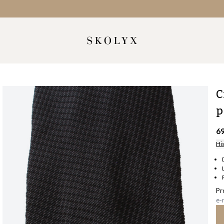
C
p
6
Hi
Pr