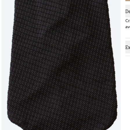
D
Cr
av
Ex