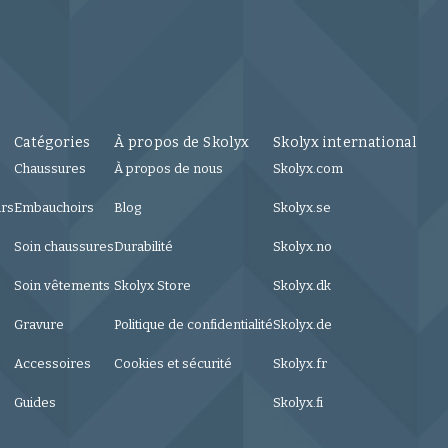
Catégories
À propos de Skolyx
Skolyx international
Chaussures
À propos de nous
Skolyx.com
urs
Embauchoirs
Blog
Skolyx.se
Soin chaussures
Durabilité
Skolyx.no
Soin vêtements
Skolyx Store
Skolyx.dk
Gravure
Politique de confidentialité
Skolyx.de
Accessoires
Cookies et sécurité
Skolyx.fr
Guides
Skolyx.fi