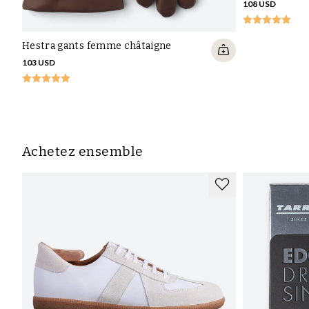
108 USD
Hestra gants femme châtaigne
103 USD
Achetez ensemble