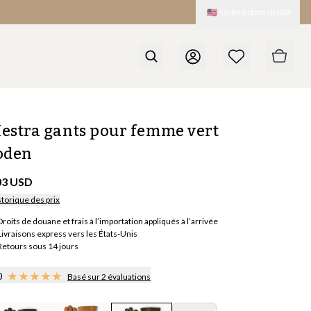
🇺🇸
United States
(
USD
)
estra gants pour femme vert
oden
03 USD
storique des prix
Droits de douane et frais à l’importation appliqués à l’arrivée
Livraisons express vers les États-Unis
Retours sous 14 jours
0
Basé sur 2 évaluations