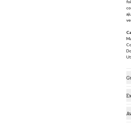
fo
co
aj
ve
Ca
Ma
Co
Do
Ut
Gu
Ex
A