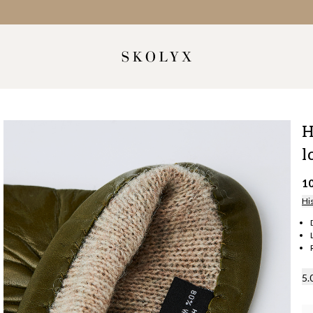
H
l
1
Hi
5.