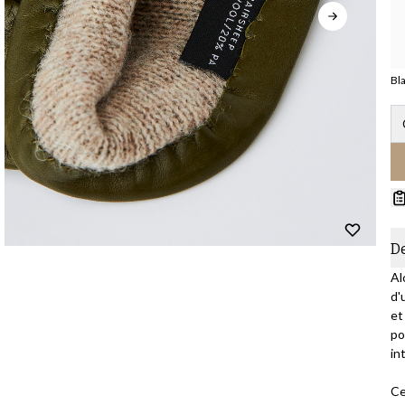
Bl
D
Al
d'
et
po
in
Ce