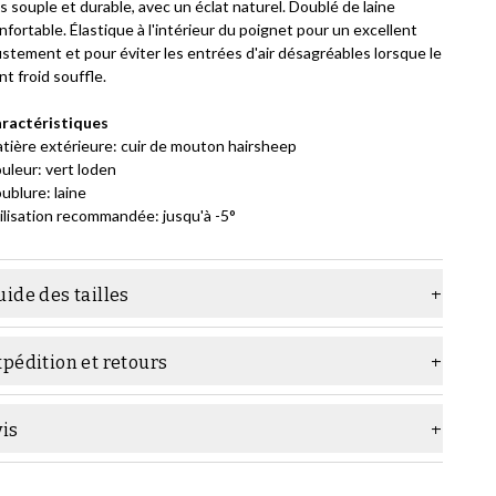
is souple et durable, avec un éclat naturel. Doublé de laine
nfortable. Élastique à l'intérieur du poignet pour un excellent
ustement et pour éviter les entrées d'air désagréables lorsque le
nt froid souffle.
ractéristiques
tière extérieure: cuir de mouton hairsheep
uleur: vert loden
ublure: laine
ilisation recommandée: jusqu'à -5°
ide des tailles
pédition et retours
vis