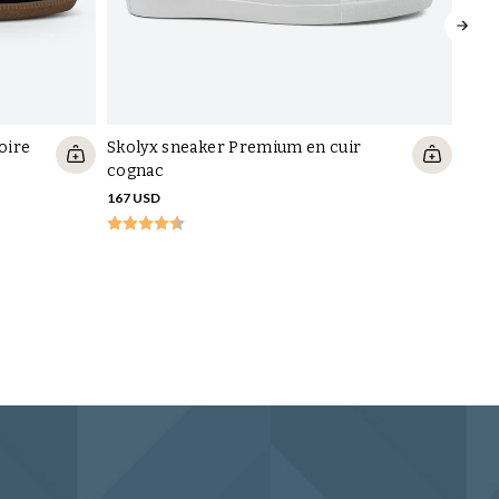
oire
Skolyx sneaker Premium en cuir
cognac
167 USD
Skol
clair
167 