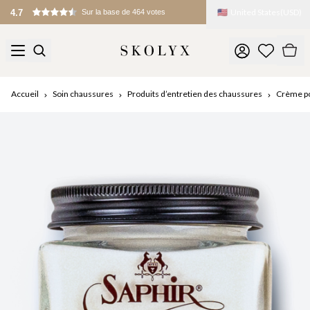
🇺🇸
United States
(
USD
)
Droits de douane et frais à l’importation appliqués à l’arrivée
Accueil
Soin chaussures
Produits d’entretien des chaussures
Crème po