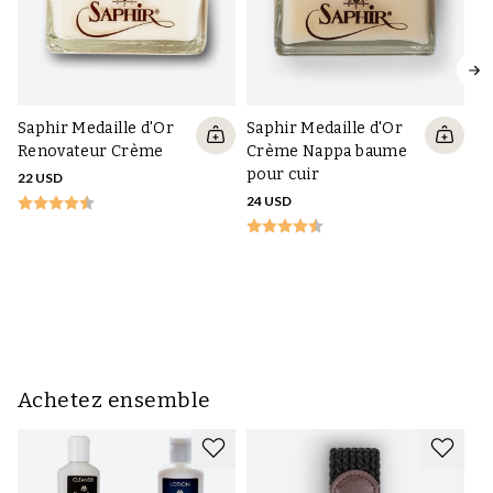
Saphir Medaille d'Or
Saphir Medaille d'Or
Renovateur Crème
Crème Nappa baume
pour cuir
22 USD
24 USD
Sa
Du
no
21
Achetez ensemble