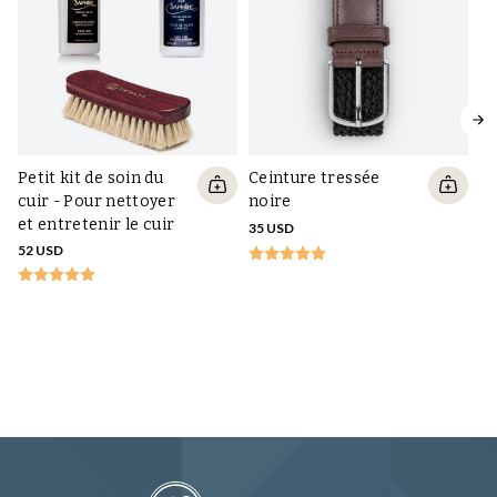
Petit kit de soin du
Ceinture tressée
cuir - Pour nettoyer
noire
et entretenir le cuir
35 USD
52 USD
An
so
10