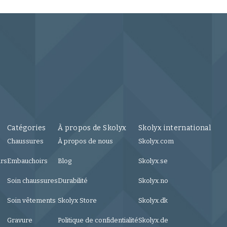
Catégories
À propos de Skolyx
Skolyx international
Chaussures
À propos de nous
Skolyx.com
urs
Embauchoirs
Blog
Skolyx.se
Soin chaussures
Durabilité
Skolyx.no
Soin vêtements
Skolyx Store
Skolyx.dk
Gravure
Politique de confidentialité
Skolyx.de