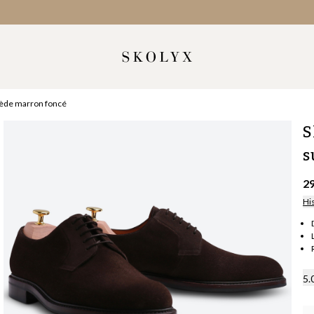
suède marron foncé
S
s
2
Hi
5.