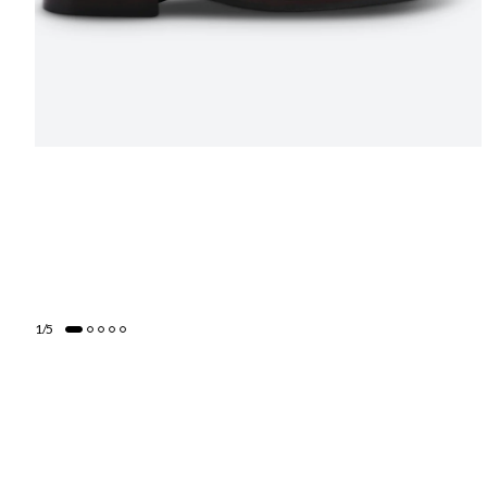
1
/
5