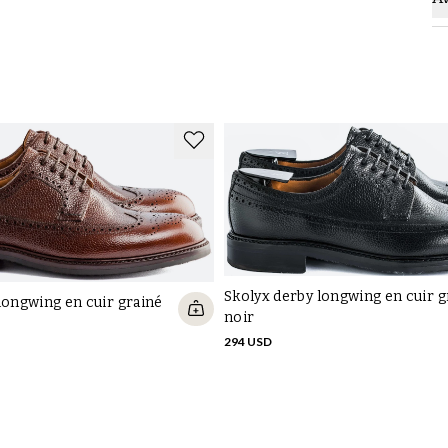
Skolyx derby longwing en cuir g
longwing en cuir grainé
noir
294 USD