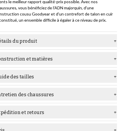
ients le meilleur rapport qualité-prix possible. Avec nos
aussures, vous bénéficiez de l'ADN majorquin, d'une
nstruction cousu Goodyear et d'un contrefort de talon en cuir
constitué, un ensemble difficile à égaler à ce niveau de prix.
tails du produit
atière
Daim
onstruction et matières
ernier
Ben
nstruction :
emelle
Semelle en caoutchouc
ide des tailles
ype
Derby
ntretien des chaussures
argeur
F (standard)
els produits d'entretien utiliser :
Genre
Homme
pédition et retours
ouleur
Marron foncé
onstruction
cousu Goodyear
vis