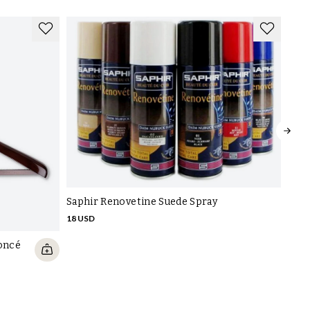
Saphir Renovetine Suede Spray
18 USD
Saph
foncé
spra
22 U