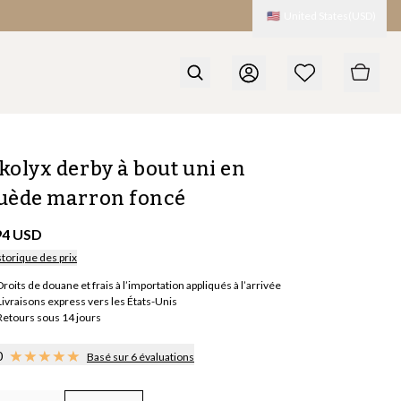
🇺🇸
United States
(
USD
)
kolyx derby à bout uni en
uède marron foncé
94 USD
storique des prix
Droits de douane et frais à l’importation appliqués à l’arrivée
Livraisons express vers les États-Unis
Retours sous 14 jours
0
Basé sur 6 évaluations