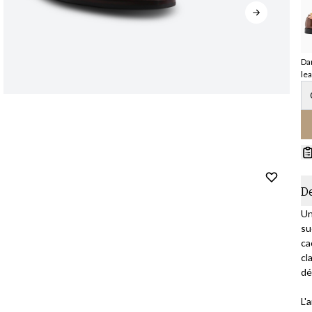
Da
le
D
Un
su
ca
cl
dé
L'