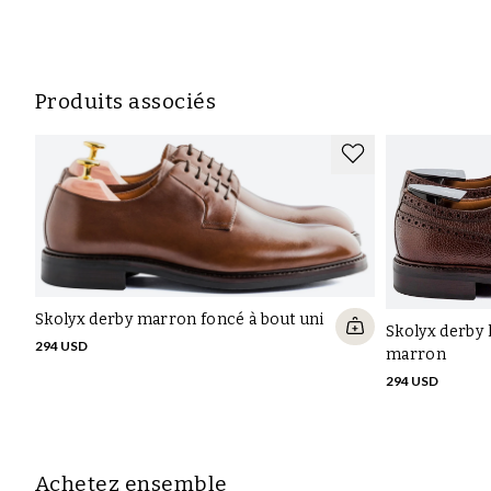
Produits associés
Skolyx derby marron foncé à bout uni
Skolyx derby 
294 USD
marron
294 USD
Achetez ensemble