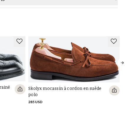
Marque
Skolyx
Skol
rainé
Skolyx mocassin à cordon en suède
285 
polo
285 USD