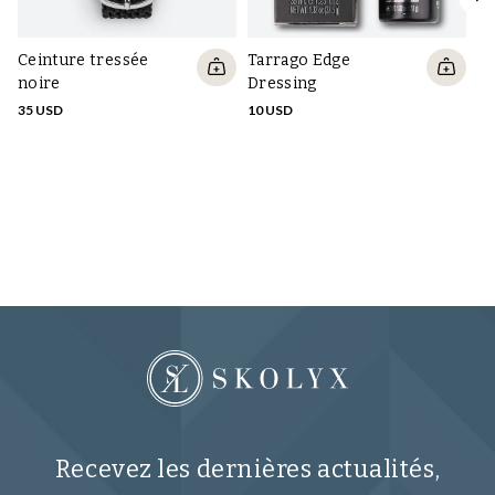
Ceinture tressée
Tarrago Edge
Se
noire
Dressing
fi
35 USD
10 USD
13
Recevez les dernières actualités,