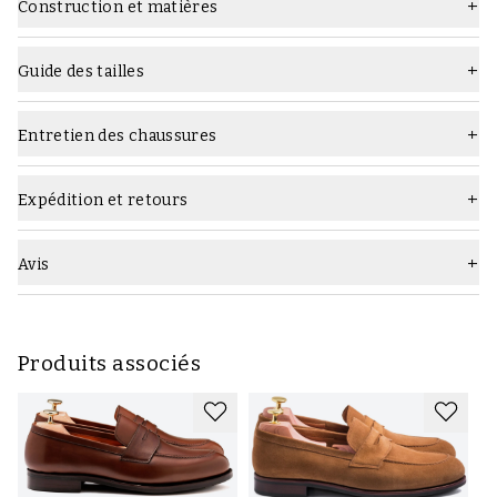
Construction et matières
Dernier
Jack
Construction :
Semelle
Semelle fine en caoutchouc
Guide des tailles
Type
Mocassins
Entretien des chaussures
Largeur
F (standard)
Quels produits d'entretien utiliser :
Genre
Homme
Expédition et retours
Couleur
Marron foncé
Avis
Construction
cousu Goodyear
Marque
Skolyx
Produits associés