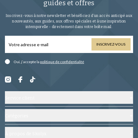
guides et offres
Inscrivez-vous à notre newsletter et bénéficiez d’un accès anticipé aux
nouveautés, aux guides, aux offres spéciales et à une inspiration
intemporelle - directement dans votre boîte mail.
INSCRIVEZ-VOUS
Oui, j’accepte la
politique de confidentialité
Service client
Contactez-nous
Expédition, échanges et retours
Catégories
Foire aux questions
Chaussures
Conditions générales
Embauchoirs
À propos de Skolyx