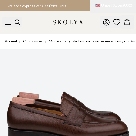
🇺🇸
United States
(
USD
)
Livraisons express vers les États-Unis
Accueil
Chaussures
Mocassins
Skolyx mocassin penny en cuir grainé 