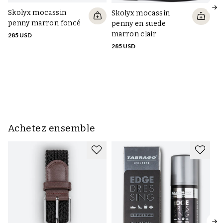
Sk
Skolyx mocassin
Skolyx mocassin
p
penny marron foncé
penny en suede
marron clair
28
285 USD
285 USD
Achetez ensemble