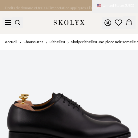
🇺🇸
United States
(
USD
)
Droits de douane et frais à l’importation appliqués à l’arrivée
Accueil
Chaussures
Richelieu
Skolyx richelieu une-pièce noir semelle 