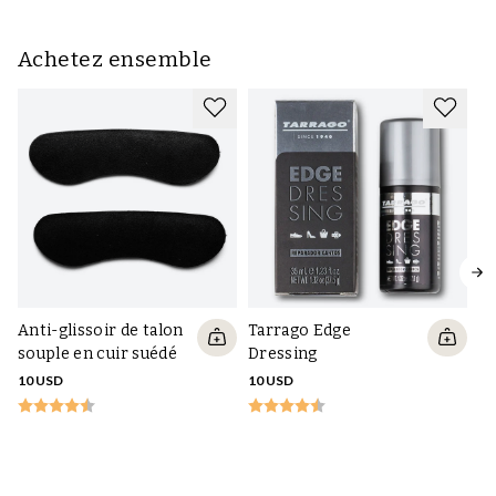
Achetez ensemble
Anti-glissoir de talon
Tarrago Edge
souple en cuir suédé
Dressing
10 USD
10 USD
Ce
no
35