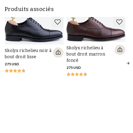
Construction
cousu Goodyear
Produits associés
Marque
Skolyx
Skolyx richelieu à
Skolyx richelieu noir à
bout droit marron
bout droit lisse
foncé
275 USD
275 USD
Sk
bo
su
27