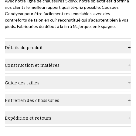
Avec notre ligne de chaussures Skolyx, notre objectif est d'offrir à
nos clients le meilleur rapport qualité-prix possible. Cousues
Goodyear pour être facilement ressemelables, avec des
contreforts de talon en cuir reconstitué qui s'adaptent bien à vos
pieds. Fabriquées du début à la fin à Majorque, en Espagne.
Détails du produit
Matière
Cuir lisse
Construction et matières
Dernier
Adam
Construction :
Semelle
Semelle en cuir
Guide des tailles
Type
Richelieu
Entretien des chaussures
Largeur
F (standard)
Quels produits d'entretien utiliser :
Genre
Homme
Expédition et retours
Couleur
Noir