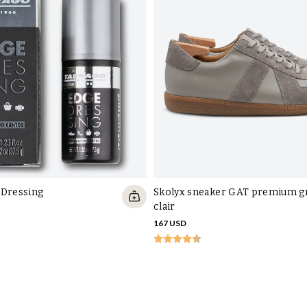
de i Europa AB, Metallvägen 5, 43533 Mölnlycke, SWEDEN, ktj@skolyx.se , +46(0)