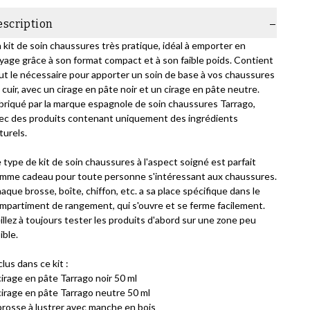
escription
 kit de soin chaussures très pratique, idéal à emporter en
yage grâce à son format compact et à son faible poids. Contient
ut le nécessaire pour apporter un soin de base à vos chaussures
 cuir, avec un cirage en pâte noir et un cirage en pâte neutre.
briqué par la marque espagnole de soin chaussures Tarrago,
ec des produits contenant uniquement des ingrédients
turels.
 type de kit de soin chaussures à l'aspect soigné est parfait
mme cadeau pour toute personne s'intéressant aux chaussures.
aque brosse, boîte, chiffon, etc. a sa place spécifique dans le
mpartiment de rangement, qui s'ouvre et se ferme facilement.
illez à toujours tester les produits d'abord sur une zone peu
ible.
clus dans ce kit :
cirage en pâte Tarrago noir 50 ml
cirage en pâte Tarrago neutre 50 ml
brosse à lustrer avec manche en bois