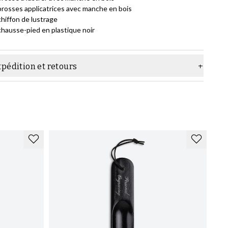
brosses applicatrices avec manche en bois
chiffon de lustrage
chausse-pied en plastique noir
pédition et retours
Catégories
À propos de Skolyx
Skolyx international