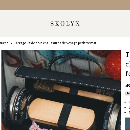
ssures
Tarrago kit de soin chaussures de voyage petit format
T
c
f
4
Hi