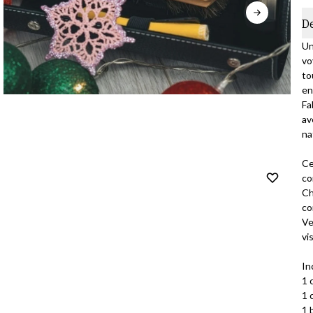
D
Un
vo
to
en
Fa
av
na
Ce
co
Ch
co
Ve
vis
In
1 
1 
1 