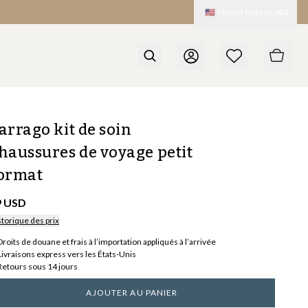
🇺🇸
United States
(
USD
)
arrago kit de soin
haussures de voyage petit
ormat
9 USD
storique des prix
Droits de douane et frais à l’importation appliqués à l’arrivée
Livraisons express vers les États-Unis
Retours sous 14 jours
AJOUTER AU PANIER