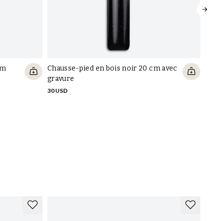
Chaussures
À propos de nous
Skolyx.com
urs
Embauchoirs
Blog
Skolyx.se
Soin chaussures
Durabilité
Skolyx.no
Soin vêtements
Skolyx Store
Skolyx.dk
Gravure
Politique de confidentialité
Skolyx.de
Accessoires
Cookies et sécurité
Skolyx.fr
Guides
Skolyx.fi