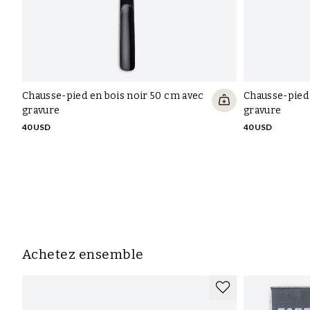
guides et offres
Inscrivez-vous à notre newsletter et bénéficiez d’un accès
anticipé aux nouveautés, aux guides, aux offres spéciales et à
une inspiration intemporelle - directement dans votre boîte
mail.
INSCRIVEZ-VOUS
Oui, j’accepte la
politique de confidentialité