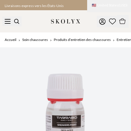
🇺🇸
United States
(
USD
)
Livraisons express vers les États-Unis
Accueil
Soin chaussures
Produits d’entretien des chaussures
Entretie