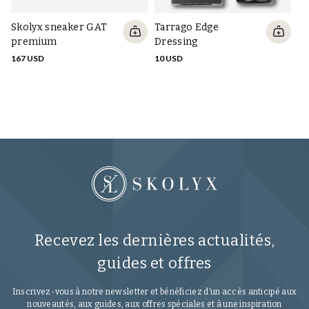
Skolyx sneaker GAT
Tarrago Edge
Sk
premium
Dressing
pr
167 USD
10 USD
16
Recevez les dernières actualités,
guides et offres
Inscrivez-vous à notre newsletter et bénéficiez d’un accès anticipé aux
nouveautés, aux guides, aux offres spéciales et à une inspiration