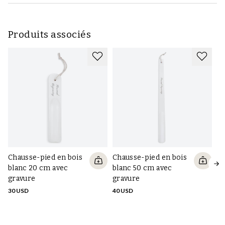
Produits associés
Chausse-pied en bois
Chausse-pied en bois
Ch
blanc 20 cm avec
blanc 50 cm avec
no
gravure
gravure
gr
30 USD
40 USD
40