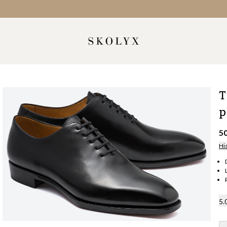
T
p
5
Hi
5.