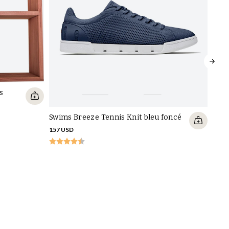
s
Swims Breeze Tennis Knit bleu foncé
157 USD
Saph
18 U