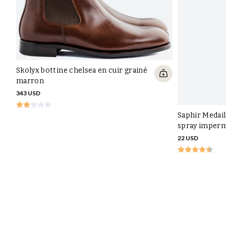
Skolyx bottine chelsea en cuir grainé
marron
343 USD
Saphir Medail
spray imperm
22 USD