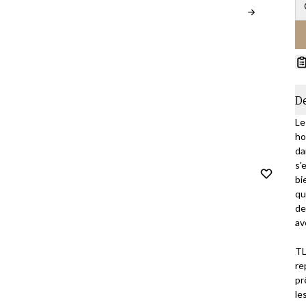
D
Le
ho
da
s'
bi
qu
de
av
TL
re
pr
le