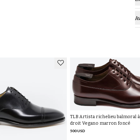
C
C
A
TLB Artista richelieu balmoral à
droit Vegano marron foncé
500 USD