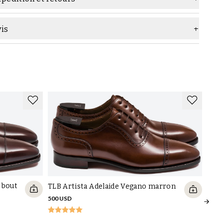
ouleur
Noir
onstruction
cousu Goodyear
vis
Marque
TLB Mallorca
 bout
TLB Artista Adelaide Vegano marron
500 USD