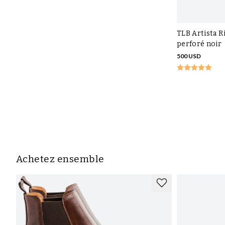
TLB Artista R
perforé noir
500 USD
Achetez ensemble