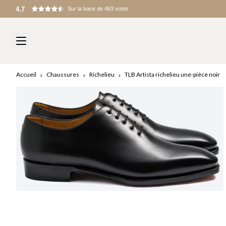
Droits de douane et frais à l’importation appliqués à l’arrivée
Accueil
Chaussures
Richelieu
TLB Artista richelieu une-pièce noir