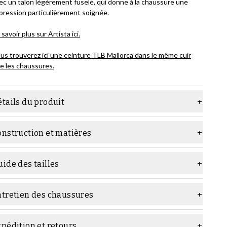
ec un talon légèrement fuselé, qui donne à la chaussure une
pression particulièrement soignée.
 savoir plus sur Artista ici.
us trouverez ici une ceinture TLB Mallorca dans le même cuir
e les chaussures.
tails du produit
atière
Cuir lisse
onstruction et matières
ernier
Picasso
nstruction :
emelle
Semelle en cuir
ide des tailles
ype
Richelieu
ntretien des chaussures
argeur
F (standard)
els produits d'entretien utiliser :
Genre
Homme
pédition et retours