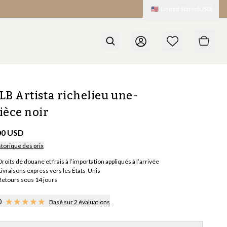
🇺🇸
United States
(
USD
)
LB Artista richelieu une-
ièce noir
00 USD
storique des prix
Droits de douane et frais à l’importation appliqués à l’arrivée
Livraisons express vers les États-Unis
Retours sous 14 jours
0
Basé sur 2 évaluations