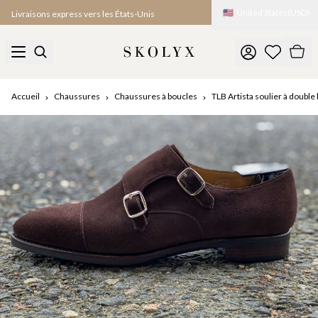
🇺🇸
United States
(
USD
)
Livraisons express vers les États-Unis
Accueil
Chaussures
Chaussures à boucles
TLB Artista soulier à doubl