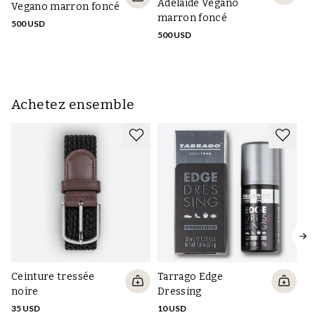
Adelaide Vegano
Vegano marron foncé
V
marron foncé
500 USD
50
500 USD
Achetez ensemble
Ceinture tressée
Tarrago Edge
Se
noire
Dressing
fi
35 USD
10 USD
13