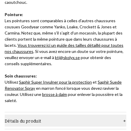
caoutchouc.
Pointure:
Les pointures sont comparables à celles d'autres chaussures
cousues Goodyear comme Yanko, Loake, Crockett & Jones et
Carmina. Notez que, même s'il s'agit d'un mocassin, la plupart des
clients portent la même pointure que dans leurs chaussures à
lacets.
Vous trouverez ici un guide des tailles détaillé pour toutes
nos chaussures
. Si vous avez encore un doute sur votre pointure,
veuillez envoyer un e-mail à
ktj@skolyx.se
pour obtenir des
conseils supplémentaires.
Soin chaussures:
Utilisez
Saphir Super Invulner pour la protection
et
Saphir Suede
Renovator Spray
en marron foncé lorsque vous devez raviver la
couleur. Utilisez une
brosse à daim
pour enlever la poussière et la
saleté.
Détails du produit