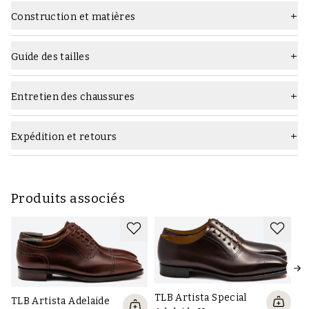
Matière
Daim
Construction et matières
Dernier
Goya
Construction :
Semelle
Semelle fine en caoutchouc
Guide des tailles
Largeur
F (standard)
Entretien des chaussures
Genre
Homme
Quels produits d'entretien utiliser :
Couleur
Marron foncé
Expédition et retours
Construction
cousu Goodyear
Marque
TLB Mallorca
Produits associés
TLB Artista Special
TLB Artista Adelaide
TL