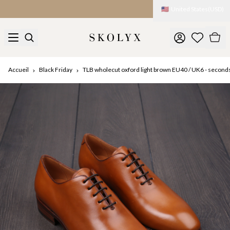
🇺🇸
United States
(
USD
)
Accueil
Black Friday
TLB wholecut oxford light brown EU40 / UK6 - second