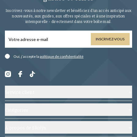
Inscrivez-vous à notre newsletter et bénéficiez d’un accès anticipé aux
nouveautés, aux guides, aux offres spéciales et à une inspiration
intemporelle - directement dans votre boîte mail.
INSCRIVEZ-VOUS
Oui, j’accepte la
politique de confidentialité
Service client
Contactez-nous
Expédition, échanges et retours
Catégories
Foire aux questions
Chaussures
Conditions générales
Embauchoirs
À propos de Skolyx
Suivez votre commande
Soin chaussures
À propos de nous