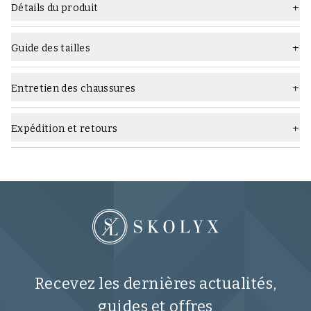
Détails du produit
Matière
Cuir lisse
Guide des tailles
Semelle
Semelle en cuir
Type
Richelieu
Entretien des chaussures
Quels produits d'entretien utiliser :
Largeur
F (standard)
Expédition et retours
Couleur
Marron clair
Marque
TLB Mallorca
Recevez les dernières actualités,
guides et offres