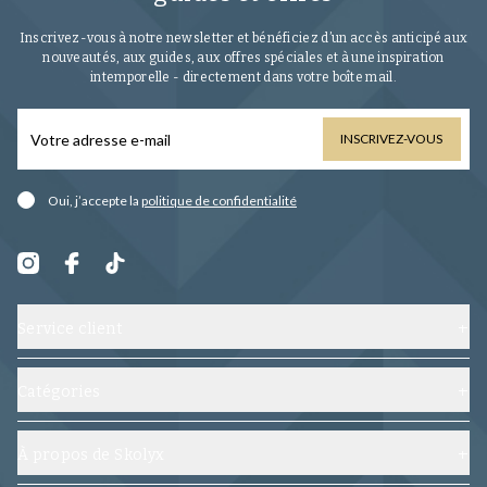
Inscrivez-vous à notre newsletter et bénéficiez d’un accès anticipé aux
nouveautés, aux guides, aux offres spéciales et à une inspiration
intemporelle - directement dans votre boîte mail.
INSCRIVEZ-VOUS
Oui, j’accepte la
politique de confidentialité
Service client
Contactez-nous
Expédition, échanges et retours
Catégories
Foire aux questions
Chaussures
Conditions générales
Embauchoirs
À propos de Skolyx
Suivez votre commande
Soin chaussures
À propos de nous