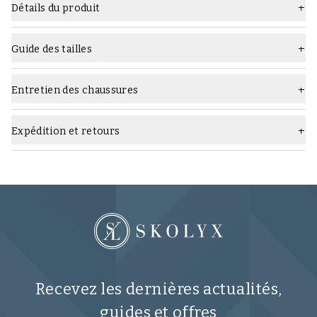
Détails du produit
Matière
Cuir lisse
Guide des tailles
Semelle
Semelle en cuir
Type
Richelieu
Entretien des chaussures
Quels produits d'entretien utiliser :
Largeur
F (standard)
Expédition et retours
Couleur
Marron clair
Marque
TLB Mallorca
Recevez les dernières actualités,
guides et offres