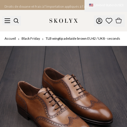
🇺🇸
United States
(
USD
)
Droits de douane et frais à l’importation appliqués à l’arrivée
Accueil
Black Friday
TLB wingtip adelaide brown EU42 / UK8 - seconds