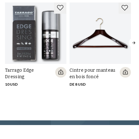
Tarrago Edge
Cintre pour manteau
Ci
Dressing
en bois foncé
en
gr
10 USD
DE 8 USD
DE