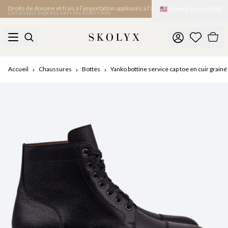
🇺🇸
United States
(
USD
)
Livraisons express vers les États-Unis
Accueil
Chaussures
Bottes
Yanko bottine service cap toe en cuir grainé