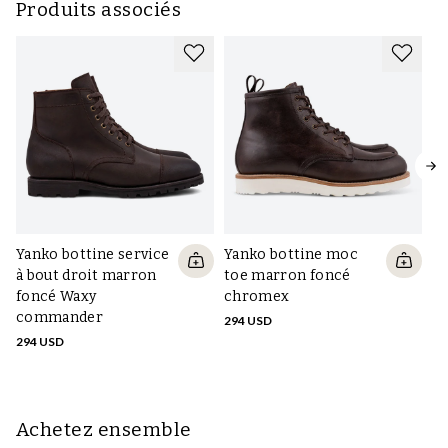
Produits associés
Yanko bottine service
Yanko bottine moc
Ya
à bout droit marron
toe marron foncé
b
foncé Waxy
chromex
m
commander
294 USD
29
294 USD
Achetez ensemble