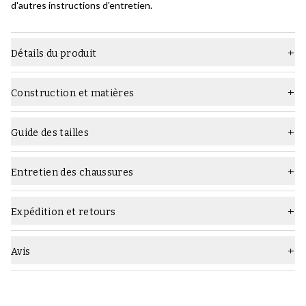
d'autres instructions d'entretien.
Détails du produit
Matière
Cuir grainé
Construction et matières
Dernier
W934
Construction :
Semelle
Semelle en caoutchouc
Guide des tailles
Type
Bottes
Entretien des chaussures
Largeur
F (standard)
Quels produits d'entretien utiliser :
Genre
Homme
Expédition et retours
Couleur
Noir
Avis
Construction
cousu Goodyear
Marque
Yanko