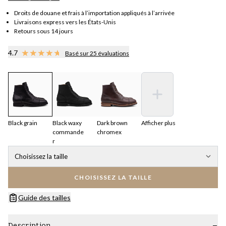
Droits de douane et frais à l’importation appliqués à l’arrivée
Livraisons express vers les États-Unis
Retours sous 14 jours
4.7
Basé sur 25 évaluations
Black grain
Black waxy
Dark brown
Afficher plus
commande
chromex
r
Choisissez la taille
CHOISISSEZ LA TAILLE
Guide des tailles
Description