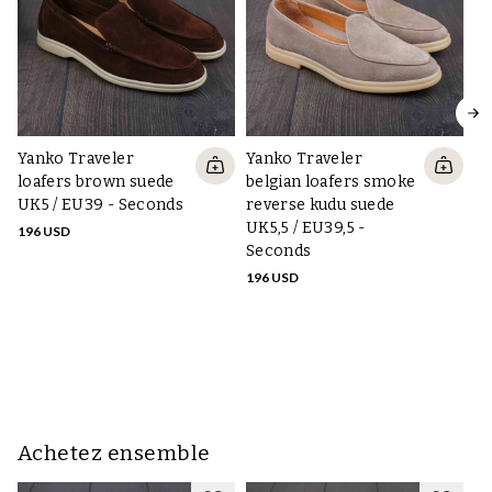
Yanko Traveler
Yanko Traveler
loafers brown suede
belgian loafers smoke
UK5 / EU39 - Seconds
reverse kudu suede
UK5,5 / EU39,5 -
196 USD
Ya
Seconds
lo
196 USD
ku
EU
21
Achetez ensemble