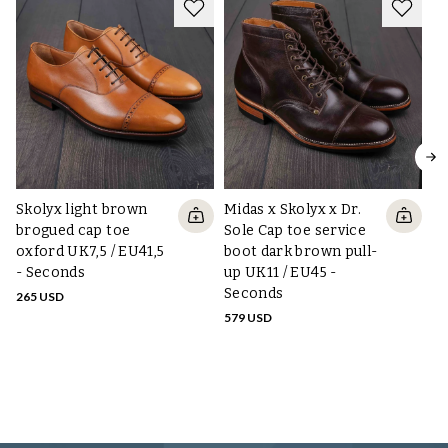
Skolyx light brown
Midas x Skolyx x Dr.
brogued cap toe
Sole Cap toe service
oxford UK7,5 / EU41,5
boot dark brown pull-
- Seconds
up UK11 / EU45 -
Ya
Seconds
265 USD
br
579 USD
/ 
33