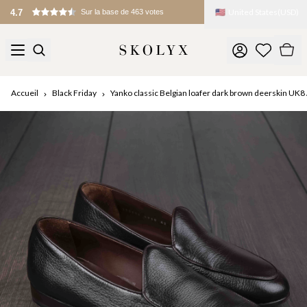
🇺🇸
United States
(
USD
)
Droits de douane et frais à l’importation appliqués à l’arrivée
Accueil
Black Friday
Yanko classic Belgian loafer dark brown deerskin UK8