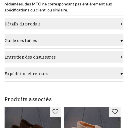
réclamées, des MTO ne correspondant pas entièrement aux
spécifications du client, ou similaire.
Détails du produit
Matière
Cuir lisse
Guide des tailles
Semelle
Semelle en cuir
Type
Mocassins
Entretien des chaussures
Quels produits d'entretien utiliser :
Largeur
F (standard)
Expédition et retours
Couleur
Marron foncé
Marque
Yanko
Produits associés