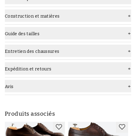
Matière
Cuir lisse
Construction et matières
Dernier
962
Construction :
Semelle
Semelle en caoutchouc
Guide des tailles
Type
Richelieu
Entretien des chaussures
Largeur
G (large)
Quels produits d'entretien utiliser :
Genre
Homme
Expédition et retours
Couleur
Marron foncé
Avis
Construction
cousu Goodyear
Marque
Yanko
Produits associés