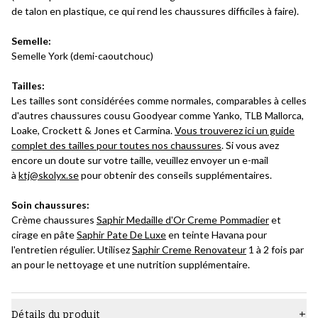
de talon en plastique, ce qui rend les chaussures difficiles à faire).
Semelle:
Semelle York (demi-caoutchouc)
Tailles:
Les tailles sont considérées comme normales, comparables à celles
d'autres chaussures cousu Goodyear comme Yanko, TLB Mallorca,
Loake, Crockett & Jones et Carmina.
Vous trouverez ici un guide
complet des tailles pour toutes nos chaussures
. Si vous avez
encore un doute sur votre taille, veuillez envoyer un e-mail
à
ktj@skolyx.se
pour obtenir des conseils supplémentaires.
Soin chaussures:
Crème chaussures
Saphir Medaille d'Or Creme Pommadier
et
cirage en pâte
Saphir Pate De Luxe
en teinte Havana pour
l'entretien régulier. Utilisez
Saphir Creme Renovateur
1 à 2 fois par
an pour le nettoyage et une nutrition supplémentaire.
Détails du produit