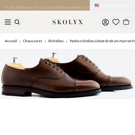
🇺🇸
United States
(
USD
)
Droits de douane et frais à l’importation appliqués à l’arrivée
Accueil
Chaussures
Richelieu
Yanko richelieu à bout droit uni marron