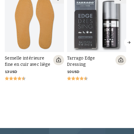
Semelle intérieure
Tarrago Edge
fine en cuir avec liège
Dressing
13 USD
10 USD
Ci
en
gr
DE