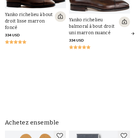
Yanko richelieu à bout
Yanko richelieu
droit lisse marron
balmoral à bout droit
foncé
uni marron nuancé
334 USD
334 USD
Ya
m
35
Achetez ensemble