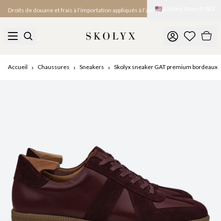
🇺🇸
United States
(
USD
)
Droits de douane et frais à l’importation appliqués à l’arrivée
Accueil
Chaussures
Sneakers
Skolyx sneaker GAT premium bordeaux