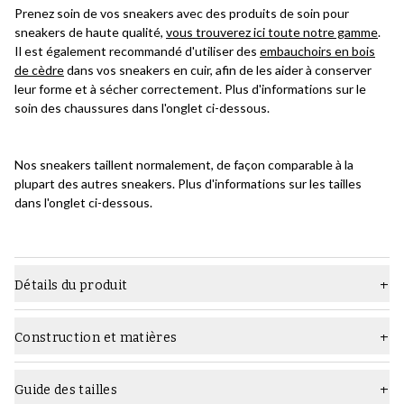
Prenez soin de vos sneakers avec des produits de soin pour
sneakers de haute qualité,
vous trouverez ici toute notre gamme
.
Il est également recommandé d'utiliser des
embauchoirs en bois
de cèdre
dans vos sneakers en cuir, afin de les aider à conserver
leur forme et à sécher correctement. Plus d'informations sur le
soin des chaussures dans l'onglet ci-dessous.
Nos sneakers taillent normalement, de façon comparable à la
plupart des autres sneakers. Plus d'informations sur les tailles
dans l'onglet ci-dessous.
Détails du produit
Matière
Cuir lisse
Daim
Construction et matières
Semelle
Semelle en caoutchouc
La construction collée est la méthode de fabrication la plus
basique pour les chaussures. Ici, la tige, avec la semelle
Type
Baskets
Guide des tailles
intermédiaire / première de montage (comme c'est le cas pour