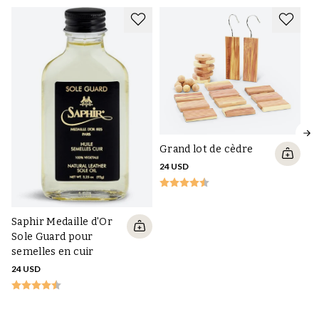
Grand lot de cèdre
24 USD
Di
Saphir Medaille d'Or
go
Sole Guard pour
25
semelles en cuir
24 USD