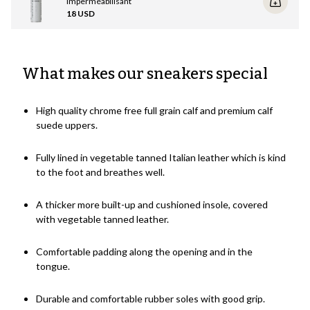
Lorsque vos chaussures sont vraiment sales, nettoyez-les avec un
imperméabilisant
18 USD
bon nettoyant pour chaussures, comme
Tarrago WASC! Sneakers
Super Cleaner
(utilisez toujours une crème / un soin sur le cuir ou
un spray imperméabilisant sur le daim après le nettoyage).
Lisez ce guide pour obtenir des informations plus détaillées ainsi
What makes our sneakers special
qu'une vidéo sur la façon de nettoyer et d'entretenir vos baskets
.
High quality chrome free full grain calf and premium calf
suede uppers.
Fully lined in vegetable tanned Italian leather which is kind
to the foot and breathes well.
A thicker more built-up and cushioned insole, covered
with vegetable tanned leather.
Comfortable padding along the opening and in the
tongue.
Durable and comfortable rubber soles with good grip.