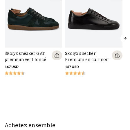
Skolyx sneaker GAT
Skolyx sneaker
premium vert foncé
Premium en cuir noir
167 USD
167 USD
Sk
Pr
bl
16
Achetez ensemble