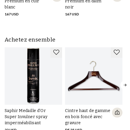
Premium en cuir
Premium en daim
Pr
blanc
noir
av
167 USD
167 USD
16
Achetez ensemble
Bo
po
Saphir Medaille d'Or
Cintre haut de gamme
30
Super Invulner spray
en bois foncé avec
imperméabilisant
gravure
22 USD
DE 25 USD